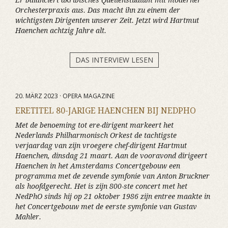
Er balanciert akribisches Quellenstudium mit moderner
Orchesterpraxis aus. Das macht ihn zu einem der
wichtigsten Dirigenten unserer Zeit. Jetzt wird Hartmut
Haenchen achtzig Jahre alt.
DAS INTERVIEW LESEN
20. MÄRZ 2023 · OPERA MAGAZINE
ERETITEL 80-JARIGE HAENCHEN BIJ NEDPHO
Met de benoeming tot ere-dirigent markeert het
Nederlands Philharmonisch Orkest de tachtigste
verjaardag van zijn vroegere chef-dirigent Hartmut
Haenchen, dinsdag 21 maart. Aan de vooravond dirigeert
Haenchen in het Amsterdams Concertgebouw een
programma met de zevende symfonie van Anton Bruckner
als hoofdgerecht. Het is zijn 800-ste concert met het
NedPhO sinds hij op 21 oktober 1986 zijn entree maakte in
het Concertgebouw met de eerste symfonie van Gustav
Mahler.