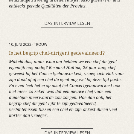
heutzutage zu wenig arbeiten dürfte. Also gastiert er und
entdeckt gerade Qualitäten der Provinz.
DAS INTERVIEW LESEN
10. JUNI 2022 · TROUW
Is het begrip chef-dirigent gedevalueerd?
Mäkelä dus, maar waarom hebben we een chef-dirigent
eigenlijk nog nodig? Bernard Haitink, 25 jaar lang chef
geweest bij het Concertgebouworkest, vroeg zich vlak voor
zijn dood af of een chef-dirigent nog wel bij deze tijd paste.
En even leek het erop alsof het Concertgebouworkest ook
niet meer zo zeker was dat een nieuwe chef voor een
duidelijke meerwaarde zou zorgen. Hoe dan ook, het
begrip chef-dirigent lijkt te zijn gedevalueerd,
verbintenissen tussen een chef en zijn orkest duren veel
korter dan vroeger.
DAS INTERVIEW LESEN