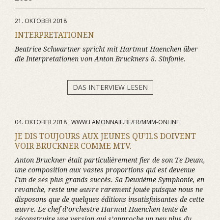
21. OKTOBER 2018
INTERPRETATIONEN
Beatrice Schwartner spricht mit Hartmut Haenchen über
die Interpretationen von Anton Bruckners 8. Sinfonie.
DAS INTERVIEW LESEN
04. OKTOBER 2018 · WWW.LAMONNAIE.BE/FR/MMM-ONLINE
JE DIS TOUJOURS AUX JEUNES QU’ILS DOIVENT
VOIR BRUCKNER COMME MTV.
Anton Bruckner était particulièrement fier de son Te Deum,
une composition aux vastes proportions qui est devenue
l’un de ses plus grands succès. Sa Deuxième Symphonie, en
revanche, reste une œuvre rarement jouée puisque nous ne
disposons que de quelques éditions insatisfaisantes de cette
œuvre. Le chef d’orchestre Harmut Haenchen tente de
réconstruire une version qui s’approche un peu plus du