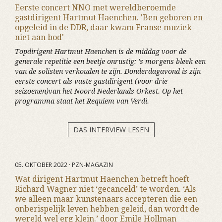
Eerste concert NNO met wereldberoemde
gastdirigent Hartmut Haenchen. 'Ben geboren en
opgeleid in de DDR, daar kwam Franse muziek
niet aan bod'
Topdirigent Hartmut Haenchen is de middag voor de
generale repetitie een beetje onrustig: ’s morgens bleek een
van de solisten verkouden te zijn. Donderdagavond is zijn
eerste concert als vaste gastdirigent (voor drie
seizoenen)van het Noord Nederlands Orkest. Op het
programma staat het Requiem van Verdi.
DAS INTERVIEW LESEN
05. OKTOBER 2022 · PZN-MAGAZIN
Wat dirigent Hartmut Haenchen betreft hoeft
Richard Wagner niet ‘gecanceld’ te worden. ‘Als
we alleen maar kunstenaars accepteren die een
onberispelijk leven hebben geleid, dan wordt de
wereld wel erg klein.’ door Emile Hollman