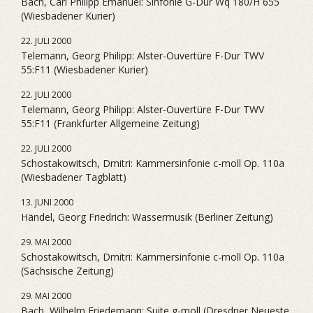
Bach, Carl Philipp Emanuel: Sinfonie G-Dur Wq 180/H 655
(Wiesbadener Kurier)
22. JULI 2000
Telemann, Georg Philipp: Alster-Ouvertüre F-Dur TWV
55:F11 (Wiesbadener Kurier)
22. JULI 2000
Telemann, Georg Philipp: Alster-Ouvertüre F-Dur TWV
55:F11 (Frankfurter Allgemeine Zeitung)
22. JULI 2000
Schostakowitsch, Dmitri: Kammersinfonie c-moll Op. 110a
(Wiesbadener Tagblatt)
13. JUNI 2000
Händel, Georg Friedrich: Wassermusik (Berliner Zeitung)
29. MAI 2000
Schostakowitsch, Dmitri: Kammersinfonie c-moll Op. 110a
(Sächsische Zeitung)
29. MAI 2000
Bach, Wilhelm Friedemann: Suite g-moll (Dresdner Neueste