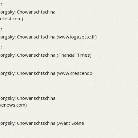
22
rgsky: Chowanschtschina
ellest.com)
22
rgsky: Chowanschtschina (www.iogazette.fr)
22
rgsky: Chowanschtschina (Financial Times)
2
orgsky: Chowanschtschina (www.crescendo-
2
rgsky: Chowanschtschina
quenews.com)
2
rgsky: Chowanschtschina (Avant Scène