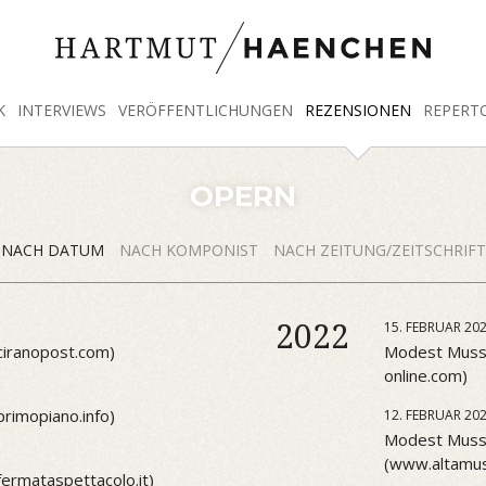
K
INTERVIEWS
VERÖFFENTLICHUNGEN
REZENSIONEN
REPERT
OPERN
NACH DATUM
NACH KOMPONIST
NACH ZEITUNG/ZEITSCHRIFT
2022
15. FEBRUAR 20
ciranopost.com)
Modest Muss
online.com)
rimopiano.info)
12. FEBRUAR 20
Modest Musso
(www.altamus
ermataspettacolo.it)