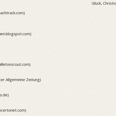
Gluck, Christo
bachtrack.com)
dam.blogspot.com)
illetonscout.com)
ter Allgemeine Zeitung)
o.de)
ncertonet.com)