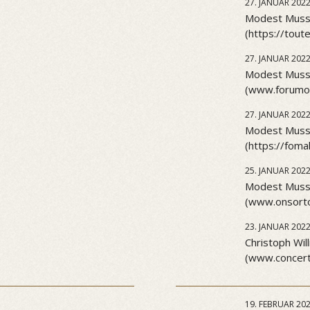
27. JANUAR 202
Modest Musso
(https://tout
27. JANUAR 202
Modest Musso
(www.forumo
27. JANUAR 202
Modest Musso
(https://foma
25. JANUAR 202
Modest Musso
(www.onsorto
23. JANUAR 202
Christoph Will
(www.concert
19. FEBRUAR 20