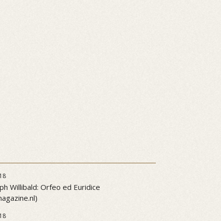
18
ph Willibald: Orfeo ed Euridice
gazine.nl)
18