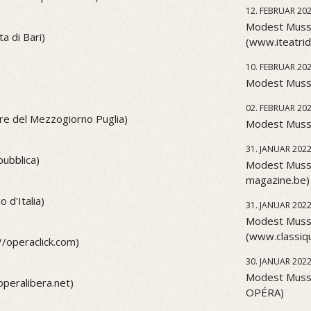
12. FEBRUAR 20
Modest Musso
a di Bari)
(www.iteatrid
10. FEBRUAR 20
Modest Musso
02. FEBRUAR 20
ere del Mezzogiorno Puglia)
Modest Musso
31. JANUAR 202
pubblica)
Modest Muss
magazine.be)
 d'Italia)
31. JANUAR 202
Modest Musso
(www.classi
//operaclick.com)
30. JANUAR 202
Modest Musso
peralibera.net)
OPÉRA)