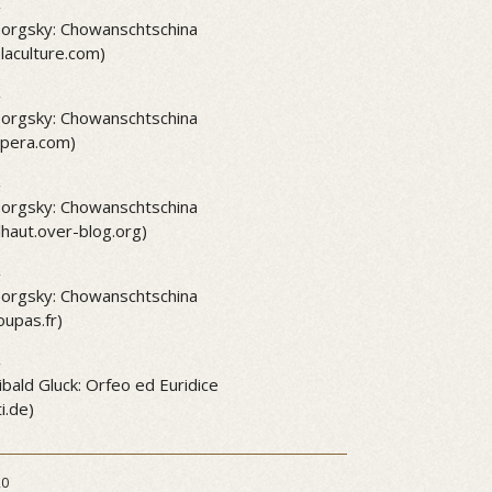
2
rgsky: Chowanschtschina
elaculture.com)
2
rgsky: Chowanschtschina
pera.com)
2
rgsky: Chowanschtschina
lhaut.over-blog.org)
2
rgsky: Chowanschtschina
upas.fr)
2
ibald Gluck: Orfeo ed Euridice
i.de)
20