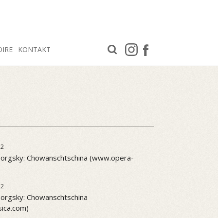
OIRE
KONTAKT
22
orgsky: Chowanschtschina (www.opera-
22
rgsky: Chowanschtschina
ica.com)