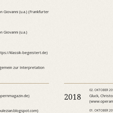
Giovanni (u.a.) (Frankfurter
Giovanni (u.a.)
ps://klassik-begeistert.de)
gemein zur Interpretation
02. OKTOBER 20
2018
/opernmagazin.de)
Gluck, Christo
(www.operama
oulezian.blogspot.com)
01. OKTOBER 20