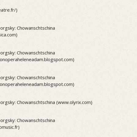
2
tre.fr/)
2
rgsky: Chowanschtschina
ica.com)
2
rgsky: Chowanschtschina
sionoperaheleneadam.blogspot.com)
2
rgsky: Chowanschtschina
sionoperaheleneadam.blogspot.com)
2
rgsky: Chowanschtschina (www.olyrix.com)
2
rgsky: Chowanschtschina
omusic.fr)