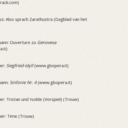
track.com)
ss: Also sprach Zarathustra (Dagblad van het
ann: Ouverture zu
Genoveva
.it)
er:
Siegfried-Idyll
(www.gbopera.it)
mann:
Sinfonie Nr. 4
(www.gbopera.it)
r: Tristan und Isolde (Vorspiel) (Trouw)
er: Time (Trouw)