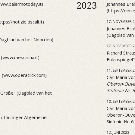
2023
(www.palermotoday.it)
Johannes Brah
(https://den
ps://notizie.tiscali.it)
17. NOVEMBER 2
Johannes Brah
(Dagblad van
(Dagblad van het Noorden)
17. NOVEMBER 2
Richard Strau
 (www.mescalina.it)
Eulenspiegel
11. SEPTEMBER 
4 (www.operaclick.com)
Carl Maria v
Oberon-Ouve
Sinfonie Nr. 6
 "Große" (Dagblad van het
10. SEPTEMBER 
Carl Maria v
Oberon-Ouve
1 (Thüringer Allgemeine
Sinfonie Nr. 6
12. JUNI 2023