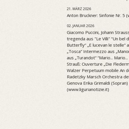
21. MÄRZ 2026
Anton Bruckner: Sinfonie Nr. 5 
02. JANUAR 2026
Giacomo Puccini, Johann Strauss
tregenda aus "Le Villi" “Un be
Butterfly“ „E lucevan le stelle“ 
„Tosca“ Intermezzo aus „Mano
aus „Turandot“ “Mario... Mario..
Strauß: Ouverture „Die Flederm
Walzer Perpetuum mobile An d
Radetzky Marsch Orchestra del 
Genova Erika Grimaldi (Sopran) 
(www.ligurianotizie.it)