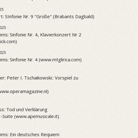
25
t: SInfonie Nr. 9 "Große" (Brabants Dagbald)
2025
ms: Sinfonie Nr. 4, Klavierkonzert Nr 2
ick.com)
2025
ms: Sinfonie Nr. 4 (www.mtglirica.com)
r: Peter I. Tschaikowski:: Vorspiel zu
www.operamagazine.nl)
ss: Tod und Verklärung
-Suite (www.apemusicale.it)
hms: Ein deutsches Requiem