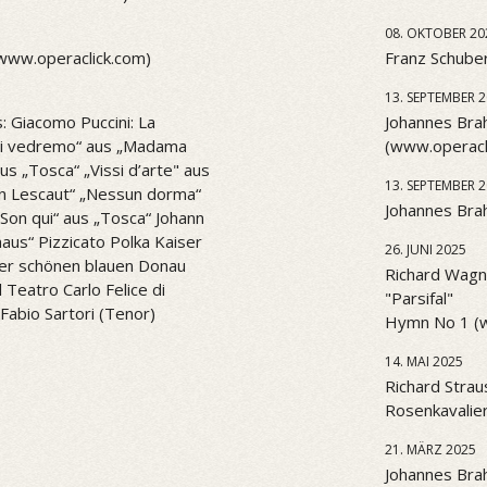
08. OKTOBER 20
(www.operaclick.com)
Franz Schuber
13. SEPTEMBER 
: Giacomo Puccini: La
Johannes Brah
l di vedremo“ aus „Madama
(www.operacl
aus „Tosca“ „Vissi d’arte" aus
13. SEPTEMBER 
n Lescaut“ „Nessun dorma“
Johannes Brah
. Son qui“ aus „Tosca“ Johann
aus“ Pizzicato Polka Kaiser
26. JUNI 2025
er schönen blauen Donau
Richard Wagne
Teatro Carlo Felice di
"Parsifal"
Fabio Sartori (Tenor)
Hymn No 1 (
14. MAI 2025
Richard Strau
Rosenkavalier
21. MÄRZ 2025
Johannes Bra