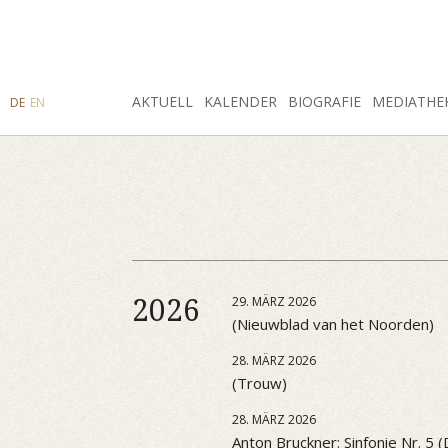
SUCHE
AKTUELL
INSTAGRAM
FACEBOOK
KALENDER
BIOGRAFIE
MEDIATHE
DE
EN
2026
29. MÄRZ 2026
(Nieuwblad van het Noorden)
28. MÄRZ 2026
(Trouw)
28. MÄRZ 2026
Anton Bruckner: Sinfonie Nr. 5