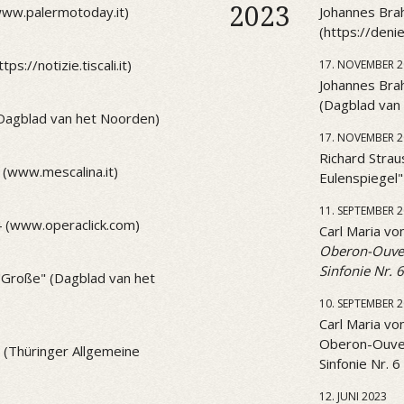
2023
(www.palermotoday.it)
Johannes Brah
(https://den
ps://notizie.tiscali.it)
17. NOVEMBER 2
Johannes Brah
(Dagblad van
(Dagblad van het Noorden)
17. NOVEMBER 2
Richard Strau
 (www.mescalina.it)
Eulenspiegel
11. SEPTEMBER 
4 (www.operaclick.com)
Carl Maria v
Oberon-Ouve
Sinfonie Nr. 6
 "Große" (Dagblad van het
10. SEPTEMBER 
Carl Maria v
Oberon-Ouve
1 (Thüringer Allgemeine
Sinfonie Nr. 6
12. JUNI 2023