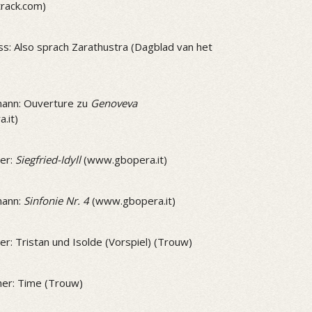
track.com)
ss: Also sprach Zarathustra (Dagblad van het
ann: Ouverture zu
Genoveva
.it)
er:
Siegfried-Idyll
(www.gbopera.it)
mann:
Sinfonie Nr. 4
(www.gbopera.it)
r: Tristan und Isolde (Vorspiel) (Trouw)
er: Time (Trouw)