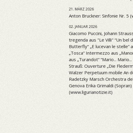
21. MÄRZ 2026
Anton Bruckner: Sinfonie Nr. 5 
02. JANUAR 2026
Giacomo Puccini, Johann Strauss
tregenda aus "Le Villi" “Un be
Butterfly“ „E lucevan le stelle“ 
„Tosca“ Intermezzo aus „Mano
aus „Turandot“ “Mario... Mario..
Strauß: Ouverture „Die Flederm
Walzer Perpetuum mobile An d
Radetzky Marsch Orchestra del 
Genova Erika Grimaldi (Sopran) 
(www.ligurianotizie.it)