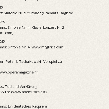
25
t: SInfonie Nr. 9 "Große" (Brabants Dagbald)
2025
ms: Sinfonie Nr. 4, Klavierkonzert Nr 2
ick.com)
2025
ms: Sinfonie Nr. 4 (www.mtglirica.com)
r: Peter I. Tschaikowski:: Vorspiel zu
www.operamagazine.nl)
ss: Tod und Verklärung
-Suite (www.apemusicale.it)
hms: Ein deutsches Requiem