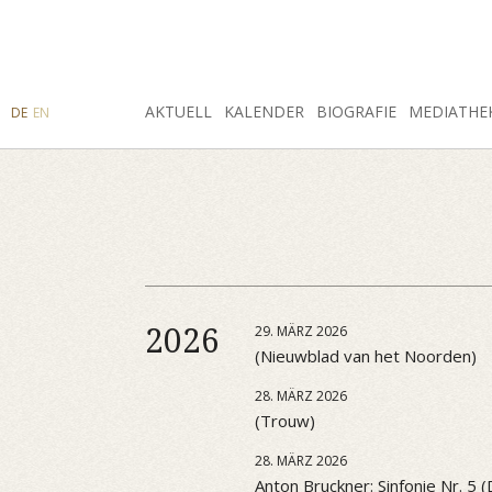
SUCHE
AKTUELL
INSTAGRAM
FACEBOOK
KALENDER
BIOGRAFIE
MEDIATHE
DE
EN
2026
29. MÄRZ 2026
(Nieuwblad van het Noorden)
28. MÄRZ 2026
(Trouw)
28. MÄRZ 2026
Anton Bruckner: Sinfonie Nr. 5