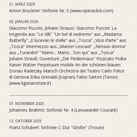
21. MÄRZ 2026
Anton Bruckner: Sinfonie Nr. 5 (www.operaclick.com)
02. JANUAR 2026
Giacomo Puccini, Johann Strauss: Giacomo Puccini: La
tregenda aus "Le Villi" “Un bel di vedremo“ aus „Madama
Butterfly“ „E lucevan le stelle“ aus „Tosca“ „Vissi d’arte" aus
„Tosca“ Intermezzo aus „Manon Lescaut“ „Nessun dorma“
aus „Turandot“ “Mario... Mario... Son qui“ aus „Tosca“
Johann Strauß: Ouverture „Die Fledermaus“ Pizzicato Polka
Kaiser Walzer Perpetuum mobile An der schönen blauen
Donau Radetzky Marsch Orchestra del Teatro Carlo Felice
di Genova Erika Grimaldi (Sopran) Fabio Sartori (Tenor)
(www.ligurianotizie.it)
07. NOVEMBER 2025
Johannes Brahms: Sinfonie Nr. 4 (Leeuwarder Courant)
12. OKTOBER 2025
Franz Schubert: Sinfonie C-Dur "Große" (Trouw)