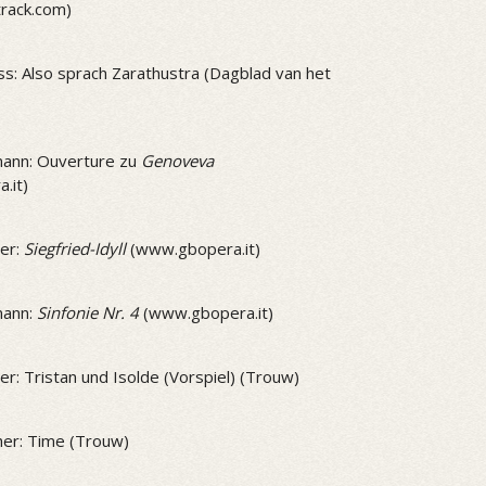
track.com)
ss: Also sprach Zarathustra (Dagblad van het
ann: Ouverture zu
Genoveva
.it)
er:
Siegfried-Idyll
(www.gbopera.it)
mann:
Sinfonie Nr. 4
(www.gbopera.it)
r: Tristan und Isolde (Vorspiel) (Trouw)
er: Time (Trouw)