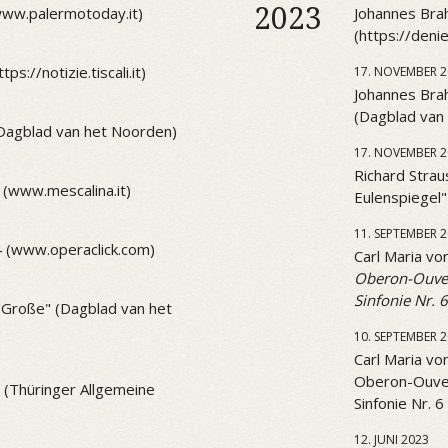
2023
(www.palermotoday.it)
Johannes Brah
(https://den
ps://notizie.tiscali.it)
17. NOVEMBER 2
Johannes Brah
(Dagblad van
(Dagblad van het Noorden)
17. NOVEMBER 2
Richard Strau
 (www.mescalina.it)
Eulenspiegel
11. SEPTEMBER 
4 (www.operaclick.com)
Carl Maria v
Oberon-Ouve
Sinfonie Nr. 6
 "Große" (Dagblad van het
10. SEPTEMBER 
Carl Maria v
Oberon-Ouve
1 (Thüringer Allgemeine
Sinfonie Nr. 6
12. JUNI 2023