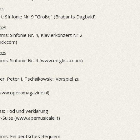
25
t: SInfonie Nr. 9 "Große" (Brabants Dagbald)
2025
ms: Sinfonie Nr. 4, Klavierkonzert Nr 2
ick.com)
2025
ms: Sinfonie Nr. 4 (www.mtglirica.com)
r: Peter I. Tschaikowski:: Vorspiel zu
www.operamagazine.nl)
ss: Tod und Verklärung
-Suite (www.apemusicale.it)
hms: Ein deutsches Requiem