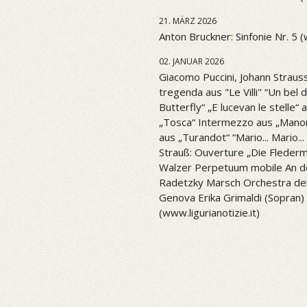
21. MÄRZ 2026
Anton Bruckner: Sinfonie Nr. 5 
02. JANUAR 2026
Giacomo Puccini, Johann Strauss
tregenda aus "Le Villi" “Un be
Butterfly“ „E lucevan le stelle“ 
„Tosca“ Intermezzo aus „Mano
aus „Turandot“ “Mario... Mario..
Strauß: Ouverture „Die Flederm
Walzer Perpetuum mobile An d
Radetzky Marsch Orchestra del 
Genova Erika Grimaldi (Sopran) 
(www.ligurianotizie.it)