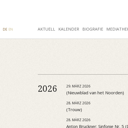
SUCHE
AKTUELL
INSTAGRAM
FACEBOOK
KALENDER
BIOGRAFIE
MEDIATHE
DE
EN
2026
29. MÄRZ 2026
(Nieuwblad van het Noorden)
28. MÄRZ 2026
(Trouw)
28. MÄRZ 2026
Anton Bruckner: Sinfonie Nr. 5