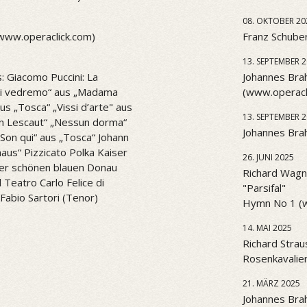
08. OKTOBER 20
(www.operaclick.com)
Franz Schuber
13. SEPTEMBER 
: Giacomo Puccini: La
Johannes Brah
l di vedremo“ aus „Madama
(www.operacl
aus „Tosca“ „Vissi d’arte" aus
13. SEPTEMBER 
n Lescaut“ „Nessun dorma“
Johannes Brah
. Son qui“ aus „Tosca“ Johann
aus“ Pizzicato Polka Kaiser
26. JUNI 2025
er schönen blauen Donau
Richard Wagne
Teatro Carlo Felice di
"Parsifal"
Fabio Sartori (Tenor)
Hymn No 1 (
14. MAI 2025
Richard Strau
Rosenkavalier
21. MÄRZ 2025
Johannes Bra