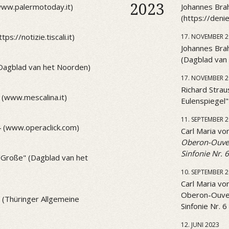
2023
(www.palermotoday.it)
Johannes Brah
(https://den
ps://notizie.tiscali.it)
17. NOVEMBER 2
Johannes Brah
(Dagblad van
(Dagblad van het Noorden)
17. NOVEMBER 2
Richard Strau
 (www.mescalina.it)
Eulenspiegel
11. SEPTEMBER 
4 (www.operaclick.com)
Carl Maria v
Oberon-Ouve
Sinfonie Nr. 6
 "Große" (Dagblad van het
10. SEPTEMBER 
Carl Maria v
Oberon-Ouve
1 (Thüringer Allgemeine
Sinfonie Nr. 6
12. JUNI 2023