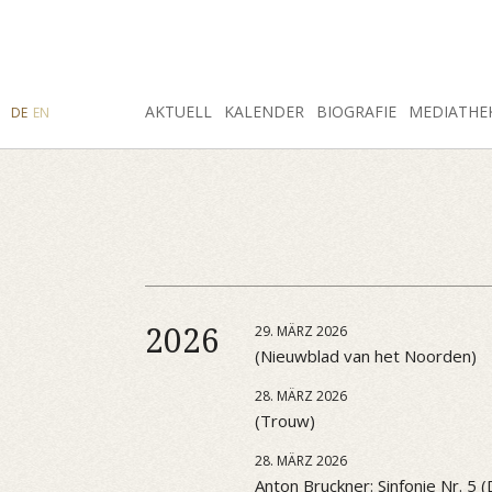
SUCHE
AKTUELL
INSTAGRAM
FACEBOOK
KALENDER
BIOGRAFIE
MEDIATHE
DE
EN
2026
29. MÄRZ 2026
(Nieuwblad van het Noorden)
28. MÄRZ 2026
(Trouw)
28. MÄRZ 2026
Anton Bruckner: Sinfonie Nr. 5