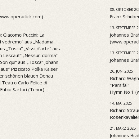
08. OKTOBER 20
(www.operaclick.com)
Franz Schuber
13. SEPTEMBER 
: Giacomo Puccini: La
Johannes Brah
l di vedremo“ aus „Madama
(www.operacl
aus „Tosca“ „Vissi d’arte" aus
13. SEPTEMBER 
n Lescaut“ „Nessun dorma“
Johannes Brah
. Son qui“ aus „Tosca“ Johann
aus“ Pizzicato Polka Kaiser
26. JUNI 2025
er schönen blauen Donau
Richard Wagne
Teatro Carlo Felice di
"Parsifal"
Fabio Sartori (Tenor)
Hymn No 1 (
14. MAI 2025
Richard Strau
Rosenkavalier
21. MÄRZ 2025
Johannes Bra