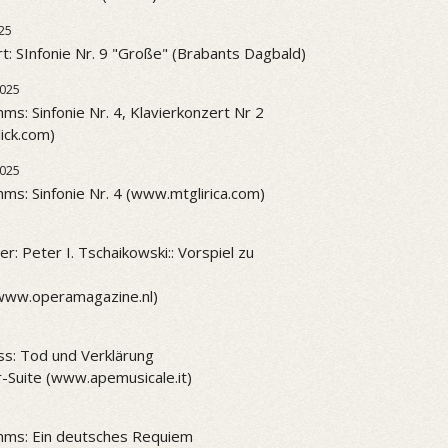
25
t: SInfonie Nr. 9 "Große" (Brabants Dagbald)
2025
ms: Sinfonie Nr. 4, Klavierkonzert Nr 2
ick.com)
2025
ms: Sinfonie Nr. 4 (www.mtglirica.com)
r: Peter I. Tschaikowski:: Vorspiel zu
www.operamagazine.nl)
ss: Tod und Verklärung
-Suite (www.apemusicale.it)
hms: Ein deutsches Requiem