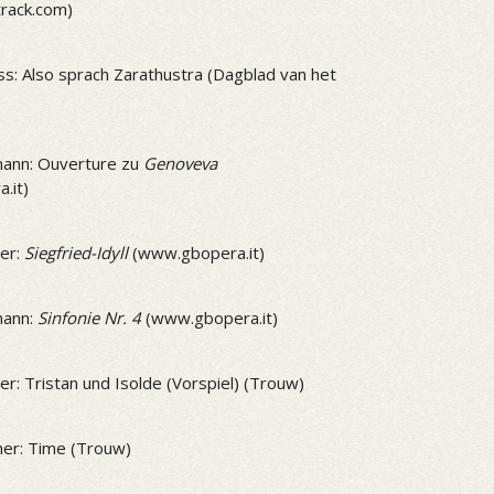
track.com)
ss: Also sprach Zarathustra (Dagblad van het
ann: Ouverture zu
Genoveva
.it)
er:
Siegfried-Idyll
(www.gbopera.it)
mann:
Sinfonie Nr. 4
(www.gbopera.it)
r: Tristan und Isolde (Vorspiel) (Trouw)
er: Time (Trouw)