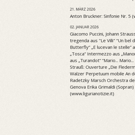
21. MÄRZ 2026
Anton Bruckner: Sinfonie Nr. 5 
02. JANUAR 2026
Giacomo Puccini, Johann Strauss
tregenda aus "Le Villi" “Un be
Butterfly“ „E lucevan le stelle“ 
„Tosca“ Intermezzo aus „Mano
aus „Turandot“ “Mario... Mario..
Strauß: Ouverture „Die Flederm
Walzer Perpetuum mobile An d
Radetzky Marsch Orchestra del 
Genova Erika Grimaldi (Sopran) 
(www.ligurianotizie.it)