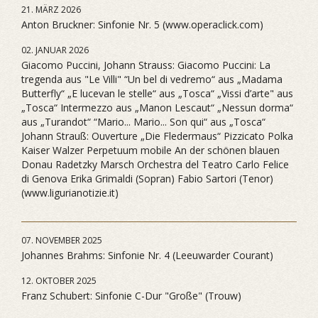
21. MÄRZ 2026
Anton Bruckner: Sinfonie Nr. 5 (www.operaclick.com)
02. JANUAR 2026
Giacomo Puccini, Johann Strauss: Giacomo Puccini: La
tregenda aus "Le Villi" “Un bel di vedremo“ aus „Madama
Butterfly“ „E lucevan le stelle“ aus „Tosca“ „Vissi d’arte" aus
„Tosca“ Intermezzo aus „Manon Lescaut“ „Nessun dorma“
aus „Turandot“ “Mario... Mario... Son qui“ aus „Tosca“
Johann Strauß: Ouverture „Die Fledermaus“ Pizzicato Polka
Kaiser Walzer Perpetuum mobile An der schönen blauen
Donau Radetzky Marsch Orchestra del Teatro Carlo Felice
di Genova Erika Grimaldi (Sopran) Fabio Sartori (Tenor)
(www.ligurianotizie.it)
07. NOVEMBER 2025
Johannes Brahms: Sinfonie Nr. 4 (Leeuwarder Courant)
12. OKTOBER 2025
Franz Schubert: Sinfonie C-Dur "Große" (Trouw)