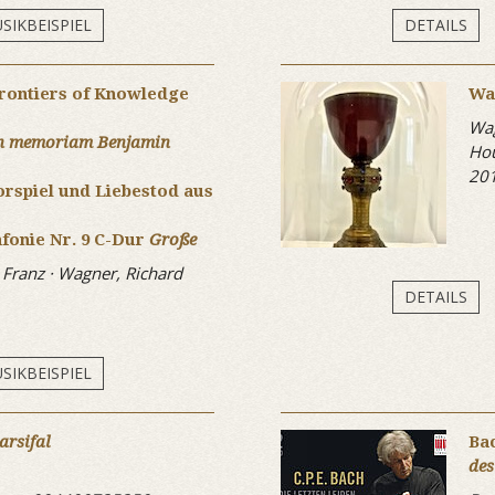
SIKBEISPIEL
DETAILS
rontiers of Knowledge
Wa
Wag
in memoriam Benjamin
Hou
20
rspiel und Liebestod aus
nfonie Nr. 9 C-Dur
Große
, Franz · Wagner, Richard
DETAILS
SIKBEISPIEL
arsifal
Bac
des