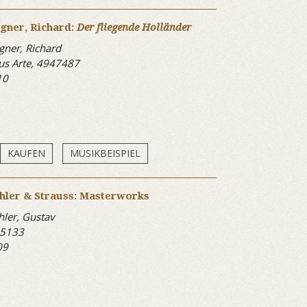
gner, Richard:
Der fliegende Holländer
ner, Richard
s Arte, 4947487
10
KAUFEN
MUSIKBEISPIEL
hler & Strauss: Masterworks
ler, Gustav
 5133
09