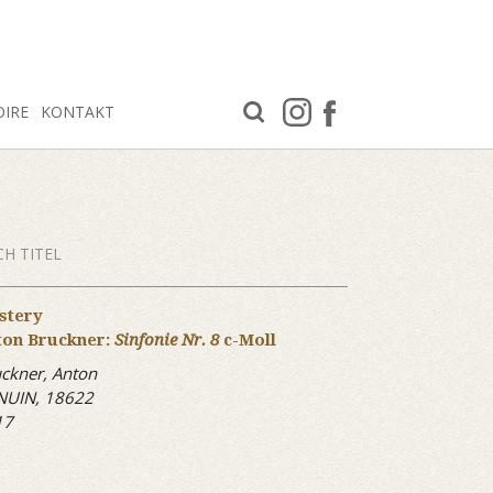
OIRE
KONTAKT
H TITEL
stery
ton Bruckner:
Sinfonie Nr. 8
c-Moll
ckner, Anton
NUIN, 18622
17