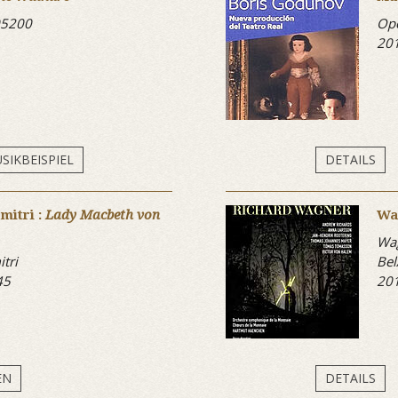
05200
Op
20
SIKBEISPIEL
DETAILS
mitri :
Lady Macbeth von
Wa
Wag
tri
Bel
45
20
EN
DETAILS