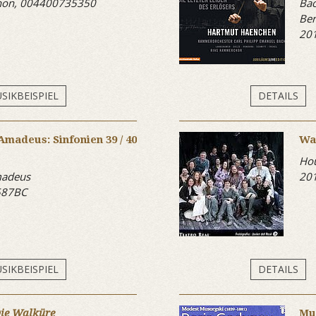
on, 004400735350
Bac
Ber
20
SIKBEISPIEL
DETAILS
madeus: Sinfonien 39 / 40
Wa
Hou
madeus
20
0587BC
SIKBEISPIEL
DETAILS
ie Walküre
Mu