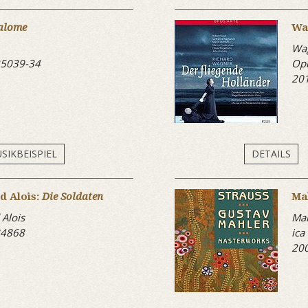
alome
Wa
Wag
25039-34
Opu
20
SIKBEISPIEL
DETAILS
d Alois:
Die Soldaten
Ma
Alois
Mah
84868
ica
20