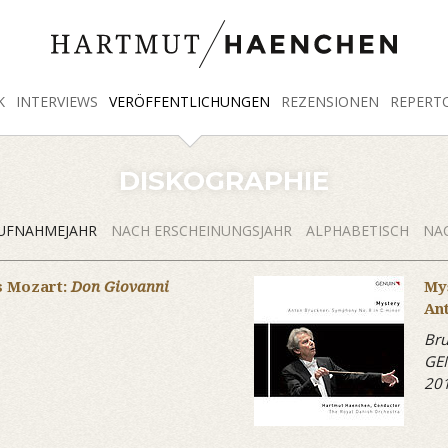
K
INTERVIEWS
VERÖFFENTLICHUNGEN
REZENSIONEN
REPERT
DISKOGRAPHIE
UFNAHMEJAHR
NACH ERSCHEINUNGSJAHR
ALPHABETISCH
NAC
 Mozart:
Don Giovanni
My
An
Bru
GE
20