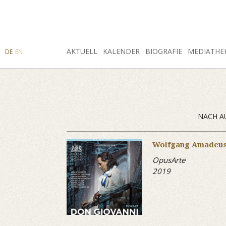
SUCHE
AKTUELL
INSTAGRAM
FACEBOOK
KALENDER
BIOGRAFIE
MEDIATHE
DE
EN
NACH A
Wolfgang Amadeus
OpusArte
2019