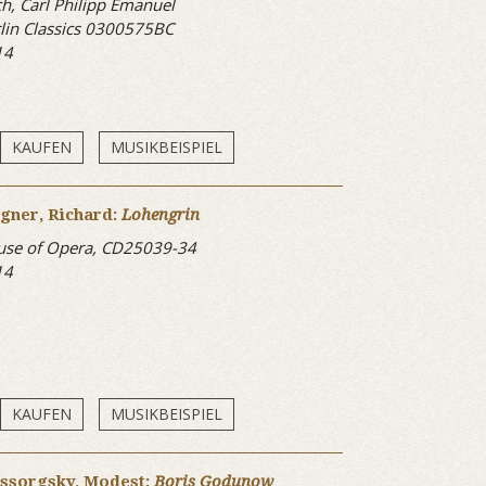
h, Carl Philipp Emanuel
lin Classics 0300575BC
14
KAUFEN
MUSIKBEISPIEL
gner, Richard:
Lohengrin
se of Opera, CD25039-34
14
KAUFEN
MUSIKBEISPIEL
ssorgsky, Modest:
Boris Godunow