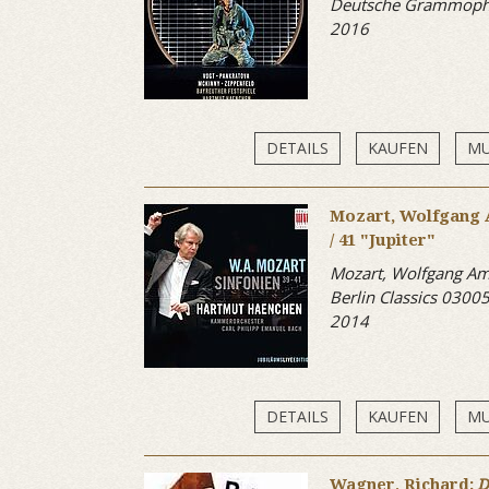
Deutsche Grammoph
2016
DETAILS
KAUFEN
MU
Mozart, Wolfgang A
/ 41 "Jupiter"
Mozart, Wolfgang A
Berlin Classics 030
2014
DETAILS
KAUFEN
MU
Wagner, Richard:
D