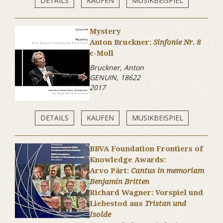
DETAILS
KAUFEN
MUSIKBEISPIEL
Mystery
Anton Bruckner:
Sinfonie Nr. 8
c-Moll
Bruckner, Anton
GENUIN, 18622
2017
DETAILS
KAUFEN
MUSIKBEISPIEL
BBVA Foundation Frontiers of
Knowledge Awards:
Arvo Pärt:
Cantus in memoriam
Benjamin Britten
Richard Wagner: Vorspiel und
Liebestod aus
Tristan und
Isolde