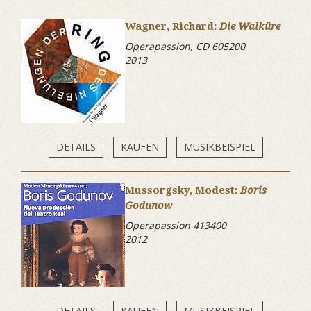
Wagner, Richard:
Die Walküre
Operapassion, CD 605200
2013
DETAILS
KAUFEN
MUSIKBEISPIEL
Mussorgsky, Modest:
Boris
Godunow
Operapassion 413400
2012
DETAILS
KAUFEN
MUSIKBEISPIEL