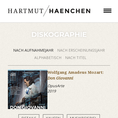
DISKOGRAPHIE
NACH AUFNAHMEJAHR
NACH ERSCHEINUNGSJAHR
ALPHABETISCH
NACH TITEL
Wolfgang Amadeus Mozart:
Don Giovanni
OpusArte
2019