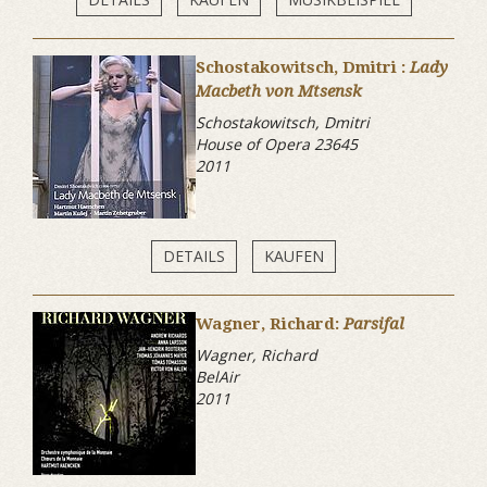
Schostakowitsch, Dmitri :
Lady
Macbeth von Mtsensk
Schostakowitsch, Dmitri
House of Opera 23645
2011
DETAILS
KAUFEN
Wagner, Richard:
Parsifal
Wagner, Richard
BelAir
2011